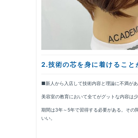
2.技術の芯を身に着けること
■新人から入店して技術内容と理論に不満が
美容室の教育において全てがグットな内容は
期間は3年～5年で習得する必要がある。その
いい。