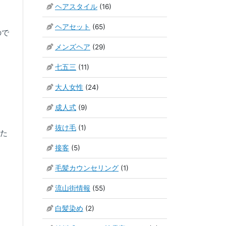
ヘアスタイル
(16)
ヘアセット
(65)
ので
メンズヘア
(29)
七五三
(11)
大人女性
(24)
成人式
(9)
抜け毛
(1)
じた
接客
(5)
毛髪カウンセリング
(1)
流山街情報
(55)
白髪染め
(2)