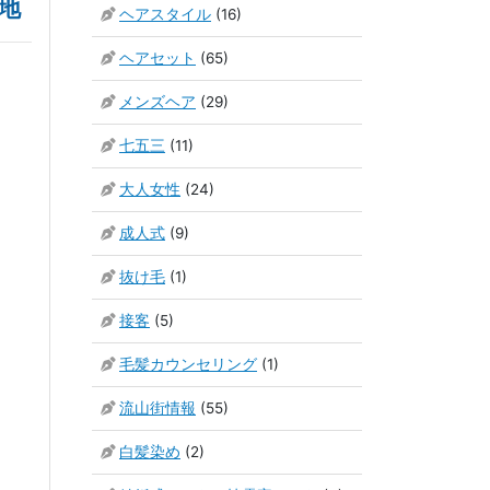
地
ヘアスタイル
(16)
ヘアセット
(65)
メンズヘア
(29)
七五三
(11)
大人女性
(24)
成人式
(9)
抜け毛
(1)
接客
(5)
毛髪カウンセリング
(1)
流山街情報
(55)
白髪染め
(2)