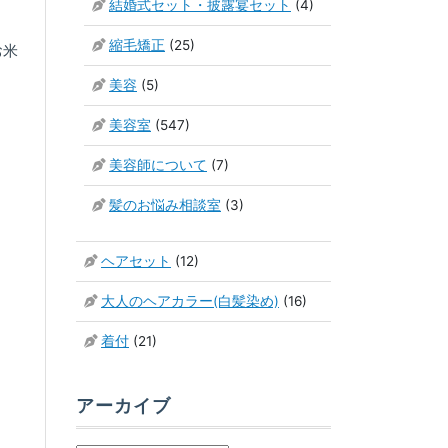
結婚式セット・披露宴セット
(4)
縮毛矯正
(25)
お米
美容
(5)
美容室
(547)
美容師について
(7)
髪のお悩み相談室
(3)
ヘアセット
(12)
大人のヘアカラー(白髪染め)
(16)
着付
(21)
アーカイブ