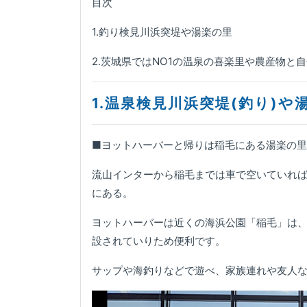
目次
1.釣り検見川浜突堤や湯楽の里
2.茨城県ではNO1の温泉の喜楽里や農産物と
1.温泉検見川浜突堤(釣り)や
■ヨットハーバーと帰りは稲毛にある湯楽の
流山インターから稲毛までは車で空いていれば
にある。
ヨットハーバーは近くの海浜公園「稲毛」は
設されていりため便利です。
サップや海釣りなどで遊べ、家族連れや友人