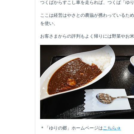
つくばからすこし車を走られば、つくば「ゆ
ここは経営はやさとの農協が携わっているた
を使い、
お客さまからの評判もよく帰りには野菜やお
＊「ゆりの郷」ホームページは
こちら→