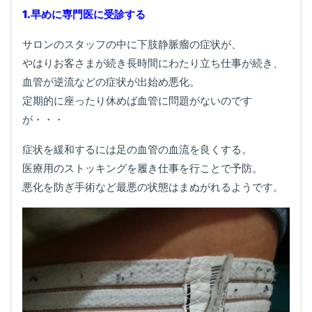
1.早めに専門医に受診する
サロンのスタッフの中に下肢静脈瘤の症状が、
やはりお客さまが続き長時間にわたり立ち仕事が続き、
血管が逆流などの症状が出始め悪化。
定期的に座ったり休めば血管に問題がないのです
が・・・
症状を緩和するには足の血管の血流を良くする。
医療用のストッキングを履き仕事を行ことで予防。
悪化を防ぎ手術など最悪の状態はまぬがれるようです。