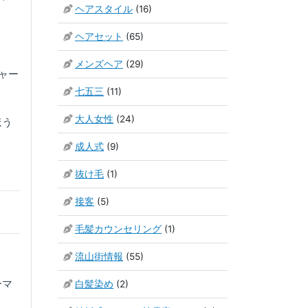
ヘアスタイル
(16)
ヘアセット
(65)
メンズヘア
(29)
ャー
七五三
(11)
大人女性
(24)
ほう
成人式
(9)
抜け毛
(1)
接客
(5)
毛髪カウンセリング
(1)
流山街情報
(55)
ーマ
白髪染め
(2)