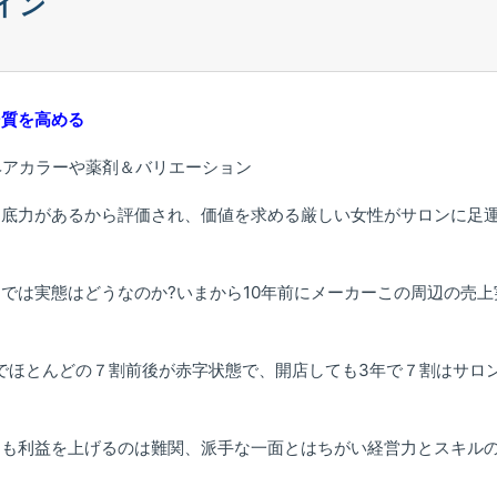
イン
そ質を高める
やヘアカラーや薬剤＆バリエーション
、底力があるから評価され、価値を求める厳しい女性がサロンに足
では実態はどうなのか?いまから10年前にメーカーこの周辺の売上
でほとんどの７割前後が赤字状態で、開店しても3年で７割はサロ
ても利益を上げるのは難関、派手な一面とはちがい経営力とスキル