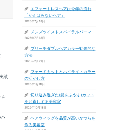
エフォートレスヘアは今年の流れ
「がんばらないヘア」
2026年7月18日
メンズツイストスパイラルパーマ
2026年7月18日
ブリーチダブルヘアカラー効果的な
方法
運
2026年2月21日
フェードカットとハイライトカラー
実績
の活かし方
2026年1月18日
切り込み過ぎた(髪をふやす)カット
ンを
をお直しする美容室
2025年10月18日
のバ
ヘアウィッグを品質が高いかつらを
作る美容室