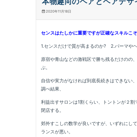
本物趣向のヘアとヘアデザ
2020年11月18日
センスはたしかに重要ですが正確なスキルこ
1.センスだけで質が高まるのか? 2.パーマ
原宿や青山などの激戦区で勝ち残るだけのの
ぶ。
自信や実力がなければ到底長続きはできない、
調べ結果、
利益出すサロンは1割くらい、トントンが２割
閉店する。
郊外すこしの数学が良いですが、いずれにし
ランスが悪い。