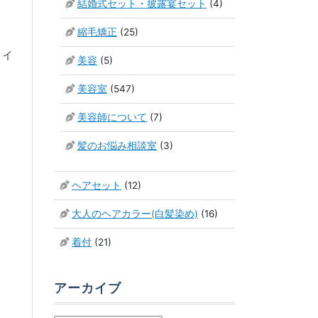
結婚式セット・披露宴セット
(4)
縮毛矯正
(25)
タイ
美容
(5)
美容室
(547)
美容師について
(7)
髪のお悩み相談室
(3)
ヘアセット
(12)
大人のヘアカラー(白髪染め)
(16)
着付
(21)
アーカイブ