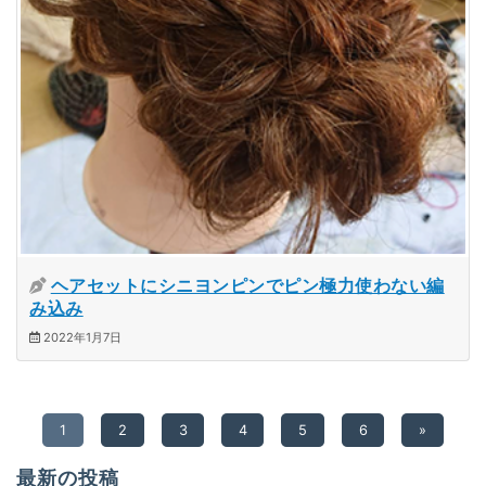
ヘアセットにシニヨンピンでピン極力使わない編
み込み
2022年1月7日
1
2
3
4
5
6
»
最新の投稿